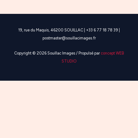
19, rue du Maquis, 46200 SOUILLAC | +33 6 77 18 78 39 |
postmaster@souillacimages.fr
Copyright © 2026 Souillac Images / Propulsé par
concept WEB
STUDIO