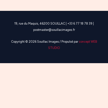
19, rue du Maquis, 46200 SOUILLAC | +33 6 77 18 78 39 |
postmaster@souillacimages.fr
Copyright © 2026 Souillac Images / Propulsé par
concept WEB
STUDIO