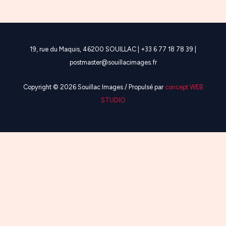
19, rue du Maquis, 46200 SOUILLAC | +33 6 77 18 78 39 |
postmaster@souillacimages.fr
Copyright © 2026 Souillac Images / Propulsé par
concept WEB
STUDIO