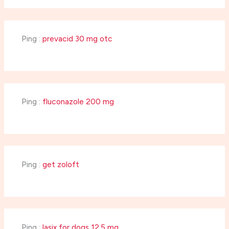
Ping :
prevacid 30 mg otc
Ping :
fluconazole 200 mg
Ping :
get zoloft
Ping :
lasix for dogs 12.5 mg