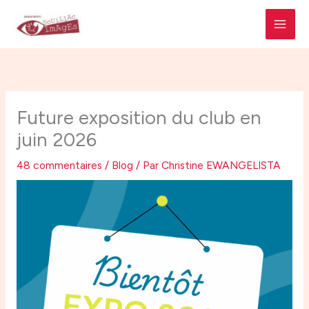
Aller
MAI
au
MEN
contenu
Future exposition du club en
juin 2026
48 commentaires
/
Blog
/ Par
Christine EWANGELISTA