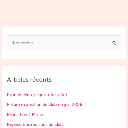
R
e
c
h
Articles récents
e
r
Expo du club jusqu’au 1er juillet
c
Future exposition du club en juin 2026
h
Exposition à Martel
e
r
Reprise des réunions du club