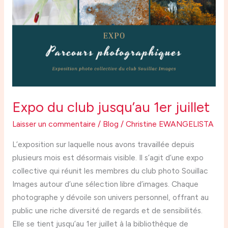
1er
juillet
Expo du club jusqu’au 1er juillet
Laisser un commentaire
/
Blog
/
Christine EWANGELISTA
L’exposition sur laquelle nous avons travaillée depuis
plusieurs mois est désormais visible. Il s’agit d’une expo
collective qui réunit les membres du club photo Souillac
Images autour d’une sélection libre d’images. Chaque
photographe y dévoile son univers personnel, offrant au
public une riche diversité de regards et de sensibilités.
Elle se tient jusqu’au 1er juillet à la bibliothèque de