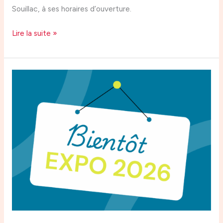
Souillac, à ses horaires d’ouverture.
Lire la suite »
Future
exposition
du
club
en
juin
2026