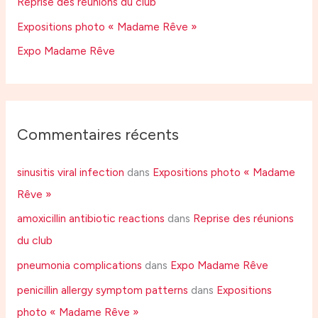
r
Reprise des réunions du club
Expositions photo « Madame Rêve »
:
Expo Madame Rêve
Commentaires récents
sinusitis viral infection
dans
Expositions photo « Madame
Rêve »
amoxicillin antibiotic reactions
dans
Reprise des réunions
du club
pneumonia complications
dans
Expo Madame Rêve
penicillin allergy symptom patterns
dans
Expositions
photo « Madame Rêve »