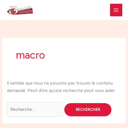
Aller
Rechercher :
A
C
MAI
au
r
a
MEN
contenu
c
t
h
é
i
g
v
o
macro
e
r
s
i
e
Il semble que nous ne pouvons pas trouver le contenu
s
demandé. Peut-être qu’une recherche peut vous aider.