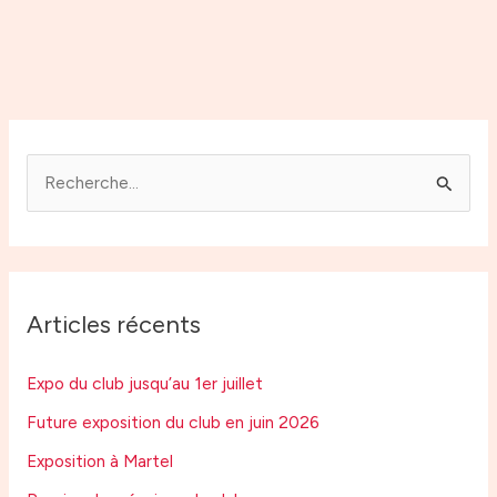
R
e
c
h
Articles récents
e
r
Expo du club jusqu’au 1er juillet
c
Future exposition du club en juin 2026
h
Exposition à Martel
e