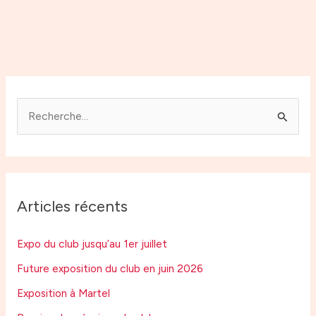
R
e
c
h
Articles récents
e
r
Expo du club jusqu’au 1er juillet
c
Future exposition du club en juin 2026
h
Exposition à Martel
e