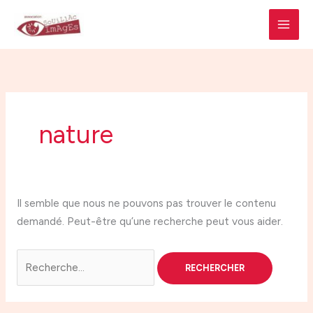
Aller
Rechercher :
A
C
MAI
au
r
a
MEN
contenu
c
t
h
é
i
g
v
o
nature
e
r
s
i
e
Il semble que nous ne pouvons pas trouver le contenu
s
demandé. Peut-être qu’une recherche peut vous aider.