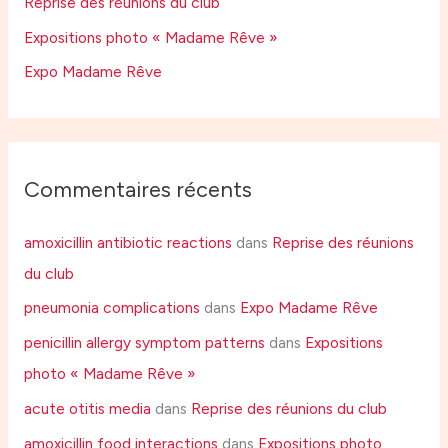
r
Reprise des réunions du club
Expositions photo « Madame Rêve »
:
Expo Madame Rêve
Commentaires récents
amoxicillin antibiotic reactions
dans
Reprise des réunions
du club
pneumonia complications
dans
Expo Madame Rêve
penicillin allergy symptom patterns
dans
Expositions
photo « Madame Rêve »
acute otitis media
dans
Reprise des réunions du club
amoxicillin food interactions
dans
Expositions photo